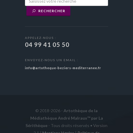
RECHERCHER
APPELEZ-NOUS :
04 99 41 05 50
ENVOYEZ-NOUS UN EMAIL :
info@artotheque-beziers-mediterranee.fr
© 2018-2026 -
Artothèque de la
Médiathèque André Malraux™ par La
Sérithèque
- Tous droits réservés • Version
2.1 |
Mentions légales
|
Politique de