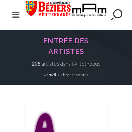
ENTRÉE DES
ARTISTES
208
artistes dans l'Artothèque
Accueil
Liste des artistes
A