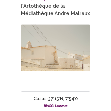
l'Artothèque de la
Médiathèque André Malraux
VOIR L'ŒUVRE
Casas-37°15’N, 7°54’0
BIAGGI Laurence