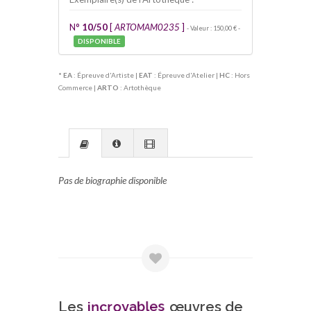
N°
10/50
[
ARTOMAM0235
]
- Valeur : 150,00 € -
DISPONIBLE
*
EA
: Épreuve d'Artiste |
EAT
: Épreuve d'Atelier |
HC
: Hors
Commerce |
ARTO
: Artothèque
Pas de biographie disponible
incroyables
Les
œuvres de