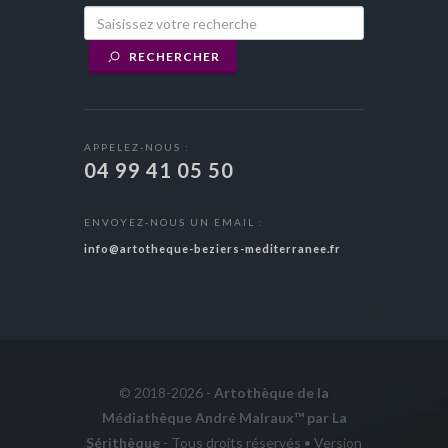
RECHERCHER
APPELEZ-NOUS :
04 99 41 05 50
ENVOYEZ-NOUS UN EMAIL :
info@artotheque-beziers-mediterranee.fr
© 2018-2026 -
Artothèque de la
Médiathèque André Malraux™ par La
Sérithèque
- Tous droits réservés • Version